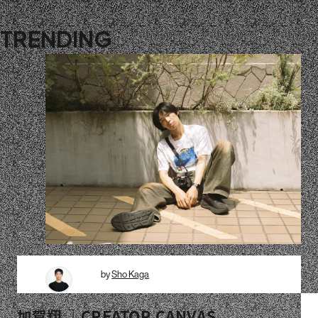
TRENDING
by
Sho Kaga
加賀翔 ｜CREATOR CANVAS