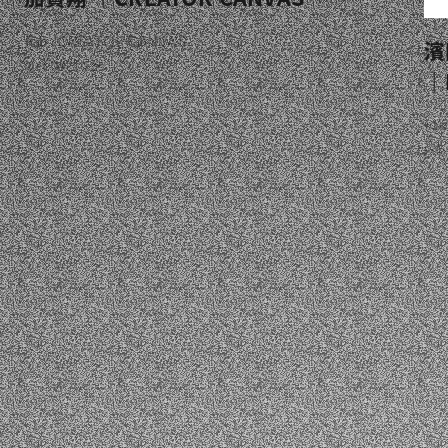
Job
CREATOR CANVAS
濱
Oct 09. 2025
｜D
Jo
Feb