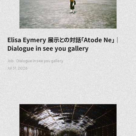
Elisa Eymery 展示との対話「Atode Ne」｜
Dialogue in see you gallery
Job
Dialogue in see you gallery
Jul 31. 2026