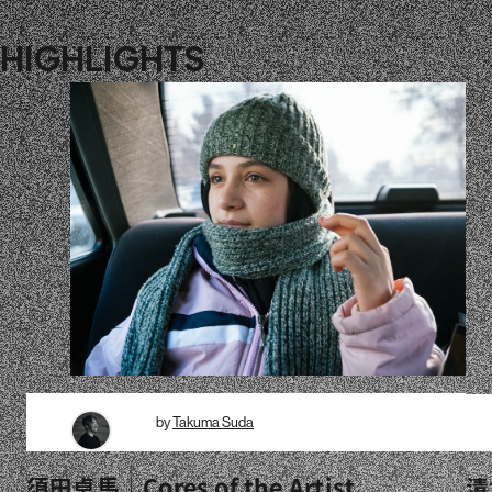
HIGHLIGHTS
by
Takuma Suda
須田卓馬｜Cores of the Artist
清