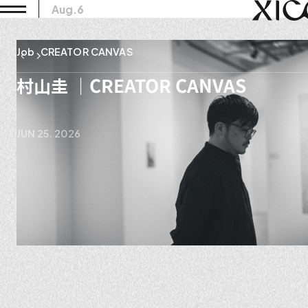
Aug.6
Job
Job
Job
Job
Job
Advertisement
Advertisement
Advertisement
Advertisement
Job
Job
THE AESTHETICS OF EDITOR
Dialogue in see you gallery
Cores of the Artist
DIRECTOR INTERVIEW OF XICO
CREATOR CANVAS
Cores of the Artist
CREATOR CANVAS
COLUMNS
COLUMNS
COLUMNS
COLUMNS
村山圭 ｜CREATOR CANVAS
JUN 25. 2026