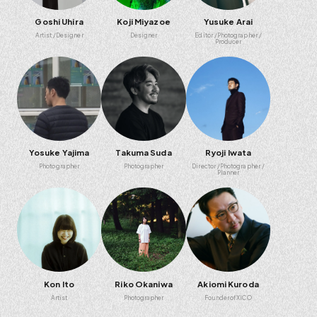
Goshi Uhira
Koji Miyazoe
Yusuke Arai
Artist
Designer
Designer
Editor
Photographer
Producer
Yosuke Yajima
Takuma Suda
Ryoji Iwata
Photographer
Photographer
Director
Photographer
Planner
Kon Ito
Riko Okaniwa
Akiomi Kuroda
Artist
Photographer
Founder of XICO