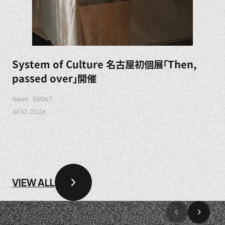
System of Culture 名古屋初個展「Then,
passed over」開催
News
EVENT
Jul 10. 2026
VIEW ALL