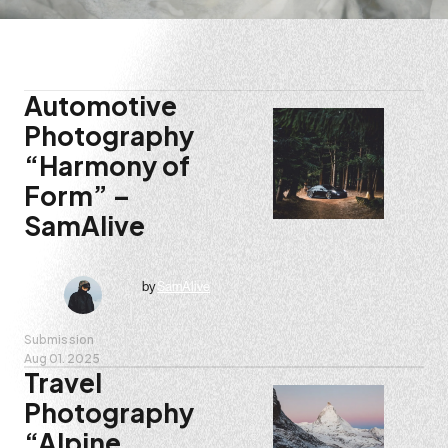
Jun 16. 2026
Automotive
Photography
“Harmony of
Form” –
SamAlive
by
SamAlive
Submission
Aug 01. 2025
Travel
Photography
“Alpine