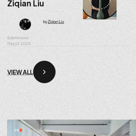
Ziqian Liu
by
Ziqian Liu
Submission
May 01. 2025
VIEW ALL
PR