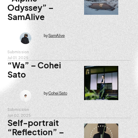
Odyssey” –
SamAlive
by
SamAlive
Submission
Jul 01. 2025
“Wa” – Cohei
Sato
by
Cohei Sato
Submission
Jun 02. 2025
Self-portrait
“Reflection” –