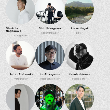
Shinichiro
Shin Nakagawa
Rieko Nagai
Nagasawa
Gallery Manager
Editor
Photographer
Ittetsu Matsuoka
Kei Murayama
Kazuho Hirano
Photographer
Designer
Director
Photographer