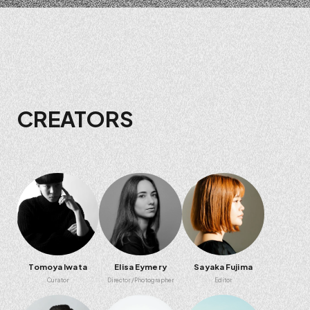
CREATORS
Tomoya Iwata
Elisa Eymery
Sayaka Fujima
Curator
Director
Photographer
Editor