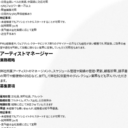
・日常会話レベルの英語、中国語に対応可能
・SNSフォロワー数一万以上
・動画編集可能
・日常的なSNS発信経験あり
特記事項：
・未経験者でもアソシエイトからスタートすることが可能です。
・試用期間 3ヶ月
・賞与額は会社業績に応じて変動
・近住手当あり
PMO経験者や、ウェブディレクターやビジネス寄りのデザイナーの方なども相性が良い職種です。就業後、ご自身の希
望や適性を判断して当職に限らない業務に従事していただく可能性もあります。
アーティストマネージャー
業務概略
弊社所属アーティストのマネージメント。スケジュール管理や実績の管理・更新、顧客折衝、請求書
の発行や郵便物の対応など。並行して弊社B2B案件のディレクション業務なども学んでいただき
ます。
募集要項
雇用形態：
正社員、契約社員、アルバイト
勤務形態
：フルタイム。オフィス出社。土日祝休み
報酬形態
：経験に応じて決定させていただきます
優遇
：未経験でも構いませんが、経験者は給与等優遇。
特記事項：
・未経験者でもアソシエイトからスタートすることが可能です。
・試用期間 3ヶ月
・賞与額は会社業績に応じて変動