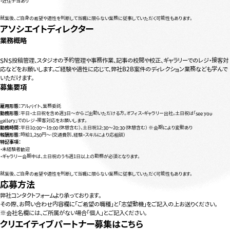
・近住手当あり
就業後、ご自身の希望や適性を判断して当職に限らない業務に従事していただく可能性もあります。
アソシエイトディレクター
業務概略
SNS投稿管理、スタジオの予約管理や事務作業、記事の校閲や校正、ギャラリーでのレジ・接客対
応などをお願いします。ご経験や適性に応じて、弊社B2B案件のディレクション業務なども学んで
いただけます。
募集要項
雇用形態：
アルバイト、業務委託
勤務形態
：平日・土日祝を含め週3日〜からご出勤いただける方。オフィス・ギャラリー出社。土日祝は「see you
gallery」でのレジ・接客対応をお願いします。
勤務時間
：平日10:00〜19:00（休憩含む）、土日祝12:30〜20:30（休憩含む） ※会期により変動あり
報酬形態
：時給1,250円〜（交通費別、経験・スキルにより応相談）
特記事項：
・未経験者歓迎
・ギャラリー会期中は、土日祝のうち週1日以上の勤務が必須となります。
就業後、ご自身の希望や適性を判断して当職に限らない業務に従事していただく可能性もあります。
応募方法
弊社
コンタクトフォーム
より承っております。
その際、お問い合わせ内容欄に「ご希望の職種」と「志望動機」をご記入の上お送りください。
※会社名欄には、ご所属がない場合「個人」とご記入ください。
クリエイティブパートナー募集はこちら