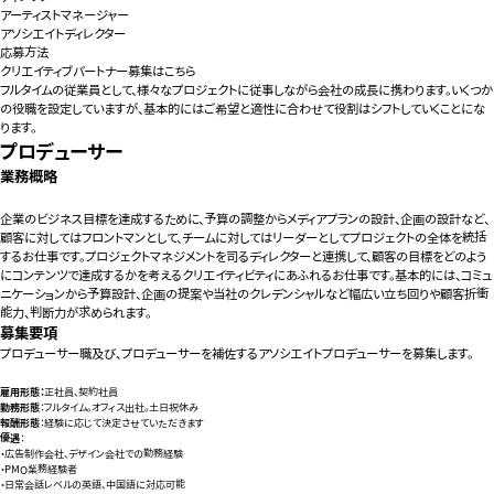
アーティストマネージャー
アソシエイトディレクター
応募方法
クリエイティブパートナー募集はこちら
フルタイムの従業員として、様々なプロジェクトに従事しながら会社の成長に携わります。いくつか
の役職を設定していますが、基本的にはご希望と適性に合わせて役割はシフトしていくことにな
ります。
プロデューサー
業務概略
企業のビジネス目標を達成するために、予算の調整からメディアプランの設計、企画の設計など、
顧客に対してはフロントマンとして、チームに対してはリーダーとしてプロジェクトの全体を統括
するお仕事です。プロジェクトマネジメントを司るディレクターと連携して、顧客の目標をどのよう
にコンテンツで達成するかを考えるクリエイティビティにあふれるお仕事です。基本的には、コミュ
ニケーションから予算設計、企画の提案や当社のクレデンシャルなど幅広い立ち回りや顧客折衝
能力、判断力が求められます。
募集要項
プロデューサー職及び、プロデューサーを補佐するアソシエイトプロデューサーを募集します。
雇用形態：
正社員、契約社員
勤務形態
：フルタイム。オフィス出社。土日祝休み
報酬形態
：経験に応じて決定させていただきます
優遇
：
・広告制作会社、デザイン会社での勤務経験
・PMO業務経験者
・日常会話レベルの英語、中国語に対応可能