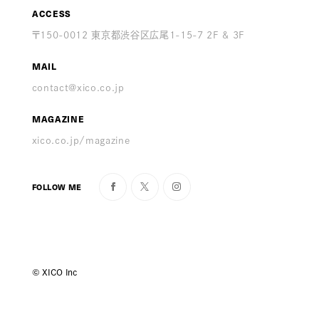
ACCESS
〒150-0012 東京都渋谷区広尾1-15-7 2F & 3F
MAIL
contact@xico.co.jp
MAGAZINE
xico.co.jp/magazine
FOLLOW ME
© XICO Inc