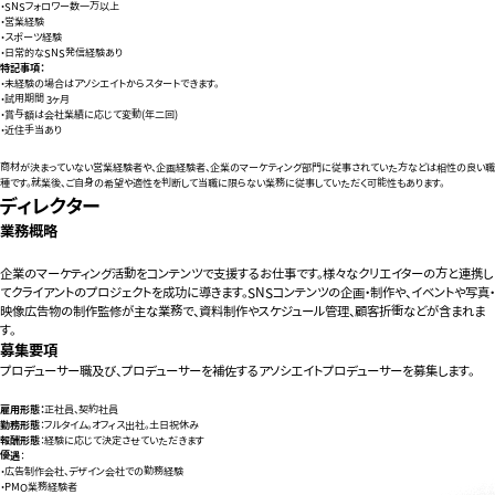
・SNSフォロワー数一万以上
・営業経験
・スポーツ経験
・日常的なSNS発信経験あり
特記事項：
・未経験の場合はアソシエイトからスタートできます。
・試用期間 3ヶ月
・賞与額は会社業績に応じて変動(年二回)
・近住手当あり
商材が決まっていない営業経験者や、企画経験者、企業のマーケティング部門に従事されていた方などは相性の良い職
種です。就業後、ご自身の希望や適性を判断して当職に限らない業務に従事していただく可能性もあります。
ディレクター
業務概略
企業のマーケティング活動をコンテンツで支援するお仕事です。様々なクリエイターの方と連携し
てクライアントのプロジェクトを成功に導きます。SNSコンテンツの企画・制作や、イベントや写真・
映像広告物の制作監修が主な業務で、資料制作やスケジュール管理、顧客折衝などが含まれま
す。
募集要項
プロデューサー職及び、プロデューサーを補佐するアソシエイトプロデューサーを募集します。
雇用形態：
正社員、契約社員
勤務形態
：フルタイム。オフィス出社。土日祝休み
報酬形態
：経験に応じて決定させていただきます
優遇
：
・広告制作会社、デザイン会社での勤務経験
・PMO業務経験者