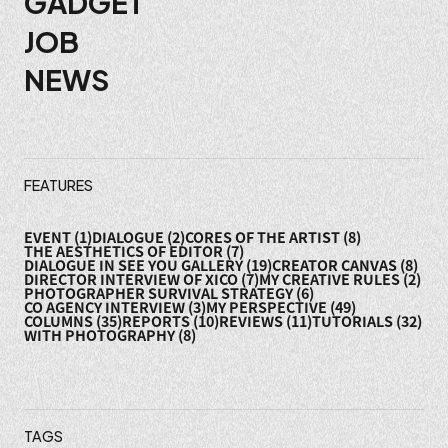
GADGET
ョ
JOB
NEWS
ン
FEATURES
EVENT
(1)
DIALOGUE
(2)
CORES OF THE ARTIST
(8)
THE AESTHETICS OF EDITOR
(7)
DIALOGUE IN SEE YOU GALLERY
(19)
CREATOR CANVAS
(8)
DIRECTOR INTERVIEW OF XICO
(7)
MY CREATIVE RULES
(2)
PHOTOGRAPHER SURVIVAL STRATEGY
(6)
CO AGENCY INTERVIEW
(3)
MY PERSPECTIVE
(49)
COLUMNS
(35)
REPORTS
(10)
REVIEWS
(11)
TUTORIALS
(32)
WITH PHOTOGRAPHY
(8)
TAGS