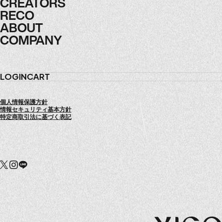
ARTICLES
CREATORS
CREATORS
RECO
RECO
ABOUT
ABOUT
COMPANY
COMPANY
LOGIN
CART
個人情報保護方針
情報セキュリティ基本方針
特定商取引法に基づく表記