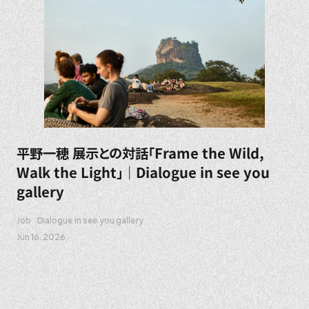
平野一穂 展示との対話「Frame the Wild,
Walk the Light」｜Dialogue in see you
gallery
Job
Dialogue in see you gallery
Jun 16. 2026