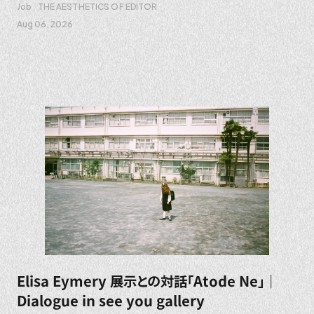
Job
THE AESTHETICS OF EDITOR
Aug 06. 2026
Elisa Eymery 展示との対話「Atode Ne」｜
Dialogue in see you gallery