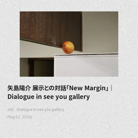
矢島陽介 展示との対話「New Margin」｜
Dialogue in see you gallery
Job
Dialogue in see you gallery
May 22. 2026