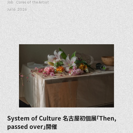
Job
Cores of the Artist
Jul 16. 2026
System of Culture 名古屋初個展「Then,
passed over」開催