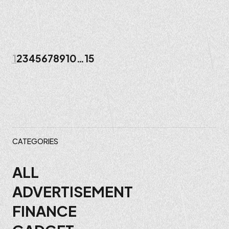
1
2
3
4
5
6
7
8
9
10
…
15
投
稿
ナ
ビ
CATEGORIES
ゲ
ALL
ADVERTISEMENT
ー
FINANCE
シ