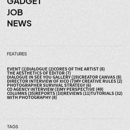
GADGET
ョ
JOB
NEWS
ン
FEATURES
EVENT
(1)
DIALOGUE
(2)
CORES OF THE ARTIST
(8)
THE AESTHETICS OF EDITOR
(7)
DIALOGUE IN SEE YOU GALLERY
(19)
CREATOR CANVAS
(8)
DIRECTOR INTERVIEW OF XICO
(7)
MY CREATIVE RULES
(2)
PHOTOGRAPHER SURVIVAL STRATEGY
(6)
CO AGENCY INTERVIEW
(3)
MY PERSPECTIVE
(49)
COLUMNS
(35)
REPORTS
(10)
REVIEWS
(11)
TUTORIALS
(32)
WITH PHOTOGRAPHY
(8)
TAGS