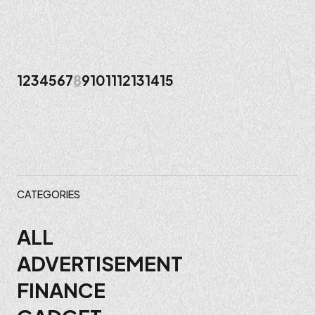
1
2
3
4
5
6
7
8
9
10
11
12
13
14
15
投
稿
ナ
ビ
CATEGORIES
ゲ
ALL
ADVERTISEMENT
ー
FINANCE
シ