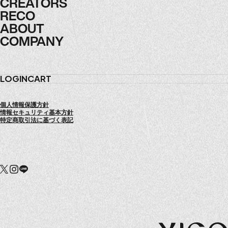
ARTICLES
CREATORS
CREATORS
RECO
RECO
ABOUT
ABOUT
COMPANY
COMPANY
LOGIN
CART
個人情報保護方針
情報セキュリティ基本方針
特定商取引法に基づく表記