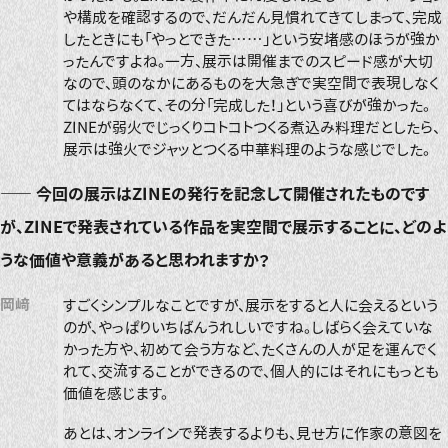
や構成を確認するので、だんだん見慣れてきてしまって、完成
したときにも「やっとできた……」という安堵感のほうが強か
ったんですよね。一方、展示は開催までのスピード感が大切
なので、頭のなかにあるものを大急ぎで実空間で表現しなく
てはならなくて、その分「完成した！」という喜びが強かった。
ZINEが弱火でじっくりコトコトつくる煮込み料理だとしたら、
展示は強火でジャッとつくる中華料理のような感じでした。
――
今回の展示はZINEの発行を記念して開催されたものです
が、ZINEで発表されている作品を実空間で展示することに、どのよ
うな価値や意義があると思われますか？
岡﨑
すごくシンプルなことですが、展示をすると人に会えるという
のが、やっぱりいちばんうれしいですね。しばらく会えていな
かった方や、初めて会う方など、たくさんの人が足を運んでく
れて、交流することができるので、個人的にはそれにもっとも
価値を感じます。
あとは、オンラインで発表するよりも、見せ方に作家の意図を