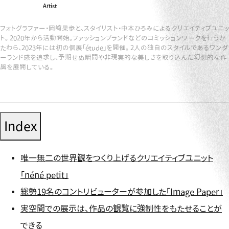
Artist
フォトグラファー・岡﨑果歩と、スタイリスト・中本ひろみによるクリエイティブユニッ
ト。 2020年から活動開始。ファッションブランドなどのコミッションワークを行うか
たわら、2023年には初の個展「étude」を開催。 2人の独自のスタイルであるワンダ
ーランド感を追求し、予期せぬ瞬間や非現実的な美しさを取り込んだ幻想的な作
風を展開している。
Index
唯一無二の世界観をつくり上げるクリエイティブユニット
「néné petit」
総勢19名のコントリビューターが参加した「Image Paper」
実空間での展示は、作品の観覧に強制性をもたせることが
できる