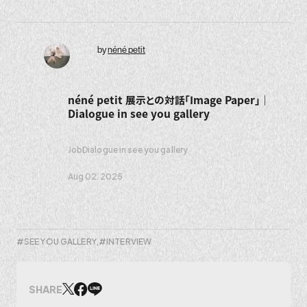
by
néné petit
néné petit 展示との対話「Image Paper」｜
Dialogue in see you gallery
Job
Dialogue in see you gallery
Aug 02. 2025
SEE YOU GALLERY
INTERVIEW
SHARE