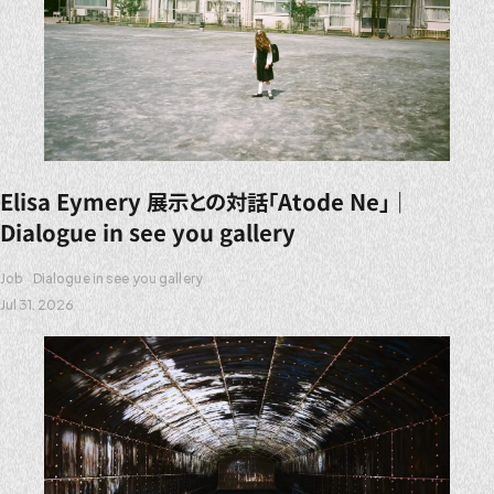
Elisa Eymery 展示との対話「Atode Ne」｜
Dialogue in see you gallery
Job
Dialogue in see you gallery
Jul 31. 2026