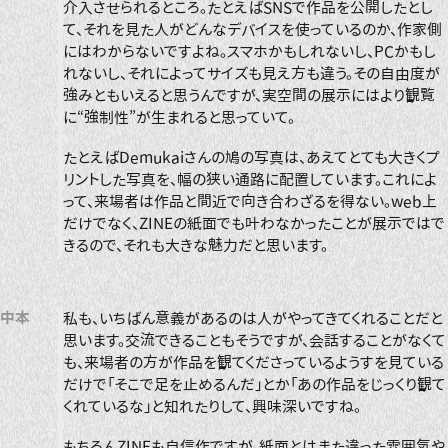
介入させられるところ。たとえばSNSで作品を公開したとし
て、それを見た人がどんなデバイスを使っているのか、作家側
にはわからないですよね。スマホかもしれないし、PCかもし
れないし、それによってサイズも見え方も違う。その自由度が
強みともいえると思うんですが、実空間の展示にはより観覧
に“強制性”が生まれると思っていて。
たとえばDemukaiさんの鳩の写真は、あえてとても大きくプ
リントした写真を、幅の狭い通路に配置しています。これによ
って、来場者は作品と間近で向き合わざるを得ない。web上
だけでなく、ZINEの紙面でも叶わなかったことが展示ではで
きるので、それも大きな魅力だと思います。
中本
私も、いちばん意義があるのは人がやってきてくれることだと
思います。交流できることもそうですが、会話することがなくて
も、来場者の方が作品を観てくださっているようすを見ている
だけで「そこで足を止めるんだ」とか「あの作品をじっくり観て
くれているな」と知れたりして、興味深いですね。
もちろんZINEも自信作ですが、紙面とはまた違った雰囲気や