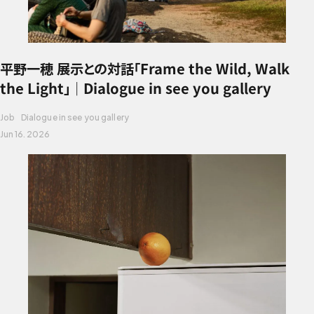
平野一穂 展示との対話「Frame the Wild, Walk
the Light」｜Dialogue in see you gallery
Job
Dialogue in see you gallery
Jun 16. 2026