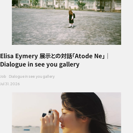
Elisa Eymery 展示との対話「Atode Ne」｜
Dialogue in see you gallery
Job
Dialogue in see you gallery
Jul 31. 2026