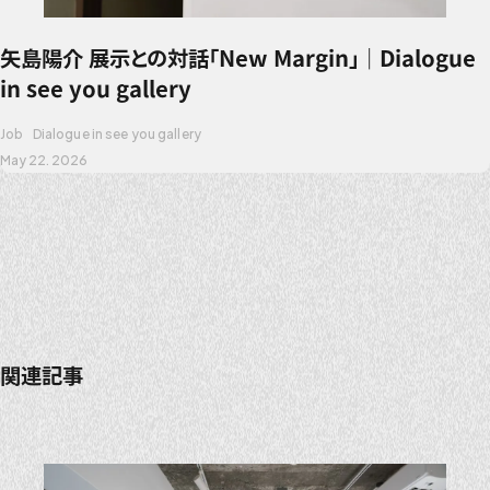
矢島陽介 展示との対話「New Margin」｜Dialogue
in see you gallery
Job
Dialogue in see you gallery
May 22. 2026
関連記事