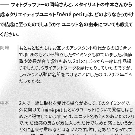
――
フォトグラファーの岡﨑さんと、スタイリストの中本さんから
成るクリエイティブユニット「néné petit」は、どのようなきっかけ
で結成に至ったのでしょうか？ ユニット名の由来についても教えて
ください。
岡﨑
もともと私たちはお互いのアシスタント時代からの知り合い
で、師匠のもとから独立したタイミングも似ていました。価値
観や波長が合う部分もあり、2018年ごろから一緒に作品撮
りをしたり、クライアントワークを請けたりしていたのですが、
しっかりと活動に名前をつけることにしたのは、2022年ごろ
だったかな。
中本
2人で一緒に取材を受ける機会があって、そのタイミングで、
外に向けて「néné petit」というユニットについて発信しはじ
めたと記憶しています。実は、ユニット名も2人のあいだのノリ
で、ただ語感の良さが気に入っただけで決めた感じというか、
とくに由来や意味などはないんです。付けたあとになって、フ