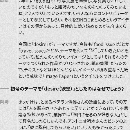
岡﨑
2年前に「étude」という写真展を開催し、写真集も発行して
いたのですが、「もっと雑誌みたいなものをつくってみたいよ
ね」と2人で話していたんです。いろんな方にコントリビュータ
ーとして参加してもらい、それをZINEにまとめるというアイデ
アはその頃からあって、具体的に動き始めたのが去年末くら
い。
今回は「desire」がテーマですが、今後も「food issue」だとか
「travel issue」だとか、テーマを変えて発行していきたいと思
っていて。私たちのつくりたいイメージとしては「それぞれのテ
ーマでつくられた作品がプリントされた、紙の集積」だったの
で、テキストなどはほとんどない、イメージが積み重なった紙
という意味で「Image Paper」というタイトルをつけました。
――
初号のテーマを「desire（欲望）」としたのはなぜでしょう？
岡﨑
きっかけは、とあるベテラン俳優さんの逸話にあって。その方
には「人を脱臼させたあと元に戻すことができる」という不思
議な特技があって、業界では「脱臼させるのが好きな人」とし
て有名だったらしいんです。アントニオ猪木さんのビンタのよ
うに、「彼に脱臼してもらいたい」という人も多かったようで