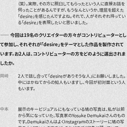
（笑）。実際、その方に脱臼してもらったという人に直接お話を
伺ったことがあるんですが、もうなんというか、理屈を超えた
「desire」を感じたんですよね。それで、人がそれぞれ持ってい
る「desire」を表現したいと思いました。
――
今回は19名のクリエイターの方々がコントリビューターとし
て参加し、それぞれが「desire」をテーマとした作品を製作されて
います。お2人は、コントリビューターの方をどのように選出されま
したか。
岡﨑
2人で話し合って「desireがありそうな人」にお願いしました。
中にはかねてからの知人もいますし、今回が初対面という人
もいます。
中本
展示のキービジュアルにもなっている鳩の写真は、私が以前
から気になっていた、写真家のYosuke Demukaiさんのもの
です。DemukaiさんはよくInstagramのストーリーに鳩の写