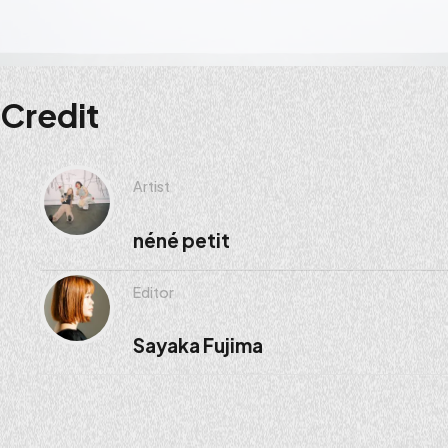
Credit
Artist
néné petit
Editor
Sayaka Fujima