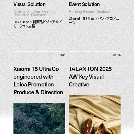
Visual Solution
Event Solution
Casting
Direction
Planning
Planning
Produce
Production
Production
Promotion
Xiaomi 15 Ultra イベントプロデュ
Ulike Japan 新商品ビジュアルプロ
ース
モーション支援
7/135
8/135
Xiaomi 15 Ultra Co-
TALANTON 2025
engineered with
AW Key Visual
Leica Promotion
Creative
Produce & Direction
TALANTON 2025
Xiaomi 15 Ultra Co-
AW Key Visual
engineered with
Creative
Leica Promotion
Produce & Direction