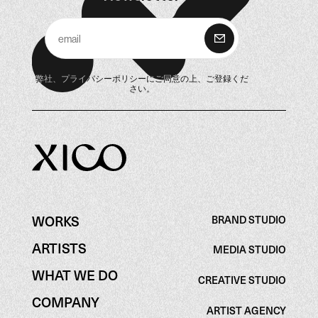
購 読
弊社、
プライバシーポリシー
にご同意の上、ご登録くだ
さい。
WORKS
BRAND STUDIO
BRAND STUDIO
WORKS
ARTISTS
MEDIA STUDIO
ARTISTS
MEDIA STUDIO
WHAT WE DO
CREATIVE STUDIO
WHAT WE DO
CREATIVE STUDIO
COMPANY
ARTIST AGENCY
COMPANY