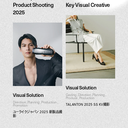
Product Shooting
Key Visual Creative
2025
TALANTON 2025 SS
Ulike Japan New
Key Visual Creative
Product Shooting
2025
Visual Solution
Visual Solution
Casting
Direction
Planning
Produce
Production
Direction
Planning
Production
TALANTON 2025 SS KV撮影
Promotion
ユーライクジャパン 2025 新製品撮
影