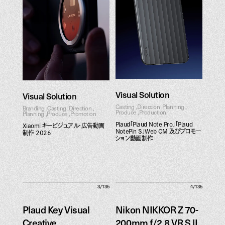
2026
& Promotion Movie
Web
All
Visual Solution
Visual Solution
Casting
Direction
Planning
Branding
Casting
Direction
Produce
Production
Planning
Produce
Promotion
Plaud「Plaud Note Pro」「Plaud
Xiaomi キービジュアル・広告動画
NotePin S」Web CM 及びプロモー
制作 2026
ション動画制作
3/135
4/135
Plaud Key Visual
Nikon NIKKOR Z 70-
Creative
200mm f/2.8 VR S II