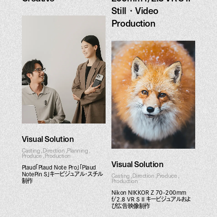
Plaud Key Visual
Still・Video
Creative
Production
Nikon NIKKOR Z 70-
200mm f/2.8 VR S II
Still・Video
Production
Visual Solution
Casting
Direction
Planning
Produce
Production
Visual Solution
Plaud「Plaud Note Pro」「Plaud
NotePin S」キービジュアル・スチル
Casting
Direction
Produce
Production
制作
Nikon NIKKOR Z 70-200mm
f/2.8 VR S II キービジュアルおよ
び広告映像制作