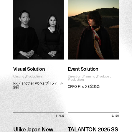
Visual Solution
Event Solution
Casting
Production
Direction
Planning
Produce
Production
RR / another works プロフィール
OPPO Find X8発表会
制作
11/135
12/135
Ulike Japan New
TALANTON 2025 SS