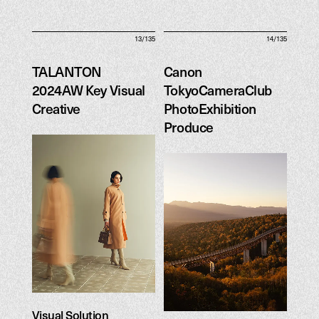
13/135
14/135
TALANTON
Canon
2024AW Key Visual
TokyoCameraClub
Creative
PhotoExhibition
TALANTON
Produce
2024AW Key Visual
Canon
Creative
TokyoCameraClub
PhotoExhibition
Produce
Visual Solution