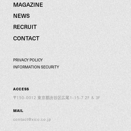
ARTIST AGENCY
MAGAZINE
MAGAZINE
NEWS
NEWS
RECRUIT
RECRUIT
CONTACT
CONTACT
PRIVACY POLICY
PRIVACY POLICY
INFORMATION SECURITY
INFORMATION SECURITY
ACCESS
〒150-0012 東京都渋谷区広尾1-15-7 2F & 3F
MAIL
contact@xico.co.jp