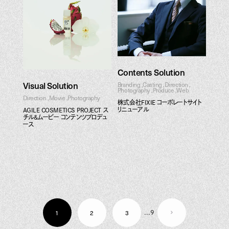
Contents Solution
Visual Solution
Branding
Casting
Direction
Photography
Produce
Web
Direction
Movie
Photography
株式会社FIXIE コーポレートサイト
リニューアル
AGILE COSMETICS PROJECT ス
チル&ムービー コンテンツプロデュ
ース
1
2
3
...
9