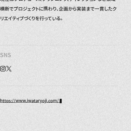
横断でプロジェクトに携わり、企画から実装まで一貫したク
リエイティブづくりを行っている。
SNS
Instagram
X
https://www.iwataryoji.com/