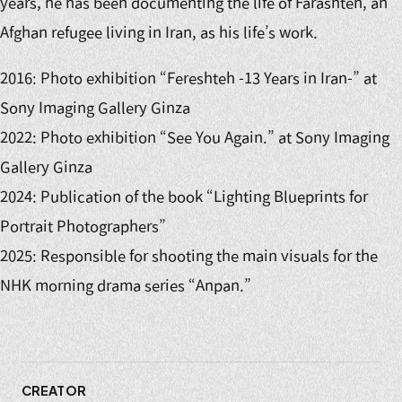
years, he has been documenting the life of Farashteh, an
Afghan refugee living in Iran, as his life’s work.
2016: Photo exhibition “Fereshteh -13 Years in Iran-” at
Sony Imaging Gallery Ginza
2022: Photo exhibition “See You Again.” at Sony Imaging
Gallery Ginza
2024: Publication of the book “Lighting Blueprints for
Portrait Photographers”
2025: Responsible for shooting the main visuals for the
NHK morning drama series “Anpan.”
CREATOR