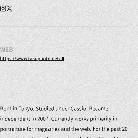
Instagram
X
WEB
https://www.takuphoto.net/
Born in Tokyo. Studied under Cassio. Became
independent in 2007. Currently works primarily in
portraiture for magazines and the web. For the past 20