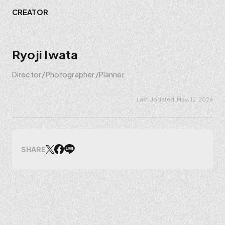
CREATOR
Ryoji Iwata
Director
Photographer
Planner
May. 12. 2026
SHARE