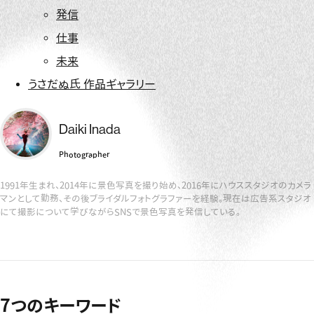
発信
仕事
未来
うさだぬ氏 作品ギャラリー
Daiki Inada
Photographer
1991年生まれ、2014年に景色写真を撮り始め、2016年にハウススタジオのカメラ
マンとして勤務、その後ブライダルフォトグラファーを経験。現在は広告系スタジオ
にて撮影について学びながらSNSで景色写真を発信している。
7つのキーワード