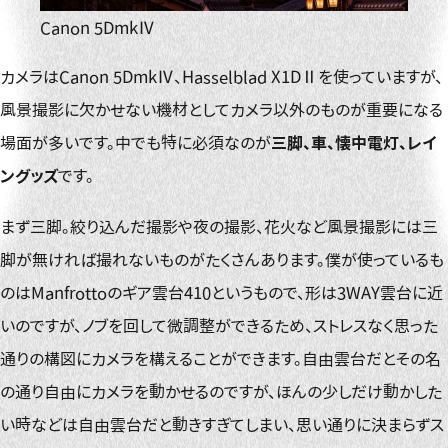
Canon 5DmkⅣ
カメラはCanon 5DmkⅣ、Hasselblad X1DⅡを使っていますが、
風景撮影に欠かせない機材としてカメラ以外のものが重要になる
場面が多いです。中でも特に必須なのが
三脚、車、懐中電灯、レイ
ングッズ
です。
まず三脚。絞り込んだ撮影や夜の撮影、花火など風景撮影には三
脚が無ければ撮れないものがたくさんあります。僕が使っているも
のはManfrottoのギア雲台410というもので、形は3WAY雲台に近
いのですが、ノブを回して微調整ができるため、ストレスなく思った
通りの構図にカメラを構えることができます。自由雲台だとその名
の通り自由にカメラを動かせるのですが、ほんの少しだけ動かした
い時などは自由雲台だと動きすぎてしまい、思い通りに決まらずス