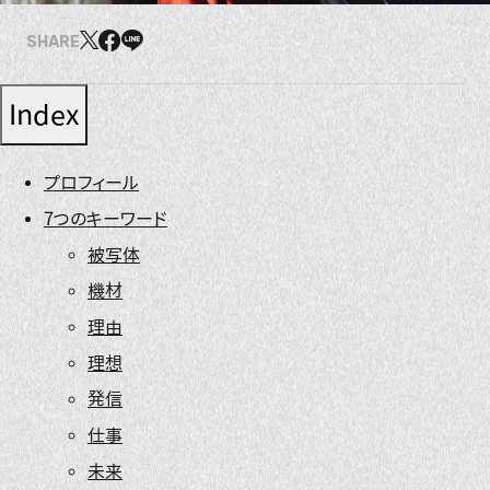
SHARE
Index
プロフィール
7つのキーワード
被写体
機材
理由
理想
発信
仕事
未来