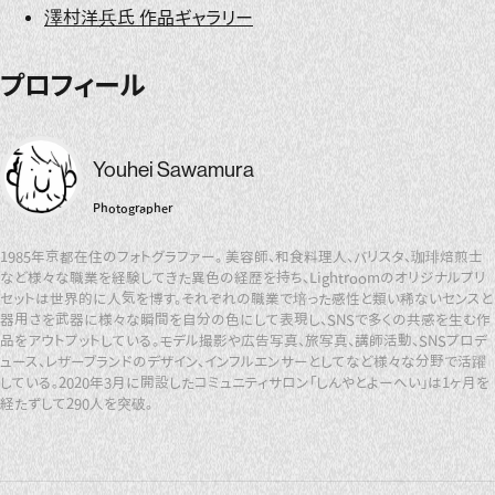
澤村洋兵氏 作品ギャラリー
プロフィール
Youhei Sawamura
Photographer
1985年京都在住のフォトグラファー。 美容師、和食料理人、バリスタ、珈琲焙煎士
など様々な職業を経験してきた異色の経歴を持ち、Lightroomのオリジナルプリ
セットは世界的に人気を博す。それぞれの職業で培った感性と類い稀ないセンスと
器用さを武器に様々な瞬間を自分の色にして表現し、SNSで多くの共感を生む作
品をアウトプットしている。モデル撮影や広告写真、旅写真、講師活動、SNSプロデ
ュース、レザーブランドのデザイン、インフルエンサーとしてなど様々な分野で活躍
している。2020年3月に開設したコミュニティサロン「しんやとよーへい」は1ヶ月を
経たずして290人を突破。