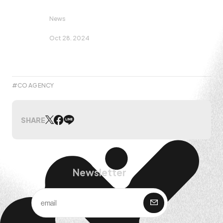
News
Oct 28. 2024
CO AGENCY
SHARE
Newsletter
購 読