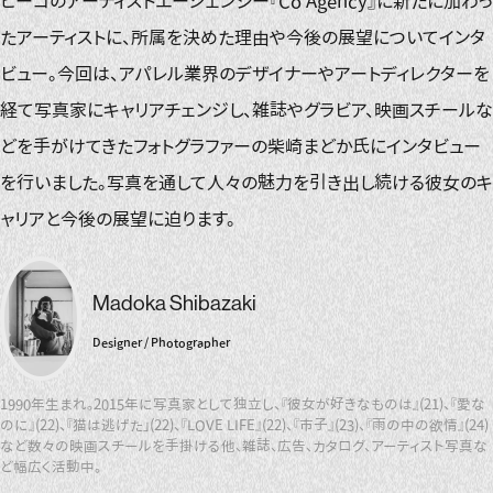
ヒーコのアーティストエージェンシー『Co Agency』に新たに加わっ
たアーティストに、所属を決めた理由や今後の展望についてインタ
ビュー。今回は、アパレル業界のデザイナーやアートディレクターを
経て写真家にキャリアチェンジし、雑誌やグラビア、映画スチールな
どを手がけてきたフォトグラファーの柴崎まどか氏にインタビュー
を行いました。写真を通して人々の魅力を引き出し続ける彼女のキ
ャリアと今後の展望に迫ります。
Madoka Shibazaki
Designer
/
Photographer
1990年生まれ。2015年に写真家として独立し、『彼女が好きなものは』(21)、『愛な
のに』(22)、『猫は逃げた」(22)、『LOVE LIFE』(22)、『市子』(23)、『雨の中の欲情』(24)
など数々の映画スチールを手掛ける他、雑誌、広告、カタログ、アーティスト写真な
ど幅広く活動中。