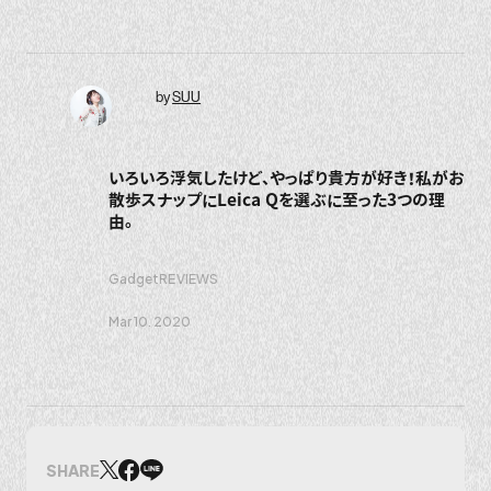
by
SUU
いろいろ浮気したけど、やっぱり貴方が好き！私がお
散歩スナップにLeica Qを選ぶに至った3つの理
由。
Gadget
REVIEWS
Mar 10. 2020
SHARE