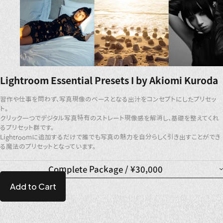
Lightroom Essential Presets I by Akiomi Kuroda
習作や仕事を問わず、写真現像のベースとなる出汁をコンセプトにしたプリセッ
ト。
クリック一つでデジタル写真特有のストレート現像感を解消し、基礎を整えてくれ
るプリセット群です。
Lightroomに追加するだけで誰でも写真の魅力を自分らしく引き出すことができ
る魔法のプリセットとなっています。
Complete Package / ¥30,000
Add to Cart