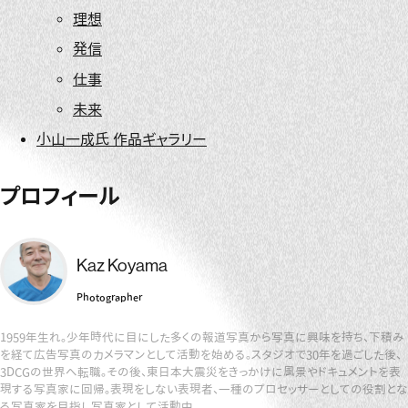
理想
発信
仕事
未来
小山一成氏 作品ギャラリー
プロフィール
Kaz Koyama
Photographer
1959年生れ。少年時代に目にした多くの報道写真から写真に興味を持ち、下積み
を経て広告写真のカメラマンとして活動を始める。スタジオで30年を過ごした後、
3DCGの世界へ転職。その後、東日本大震災をきっかけに風景やドキュメントを表
現する写真家に回帰。表現をしない表現者、一種のプロセッサーとしての役割とな
る写真家を目指し写真家として活動中。