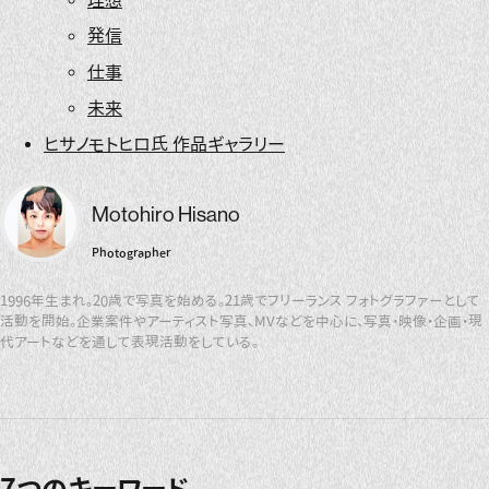
発信
仕事
未来
ヒサノモトヒロ氏 作品ギャラリー
Motohiro Hisano
Photographer
1996年生まれ。20歳で写真を始める。21歳でフリーランス フォトグラファーとして
活動を開始。企業案件やアーティスト写真、MVなどを中心に、写真・映像・企画・現
代アートなどを通して表現活動をしている。
7つのキーワード