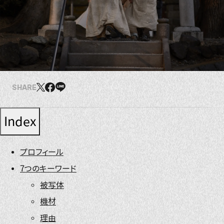
SHARE
Index
プロフィール
7つのキーワード
被写体
機材
理由