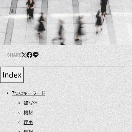
SHARE
Index
7つのキーワード
被写体
機材
理由
理想