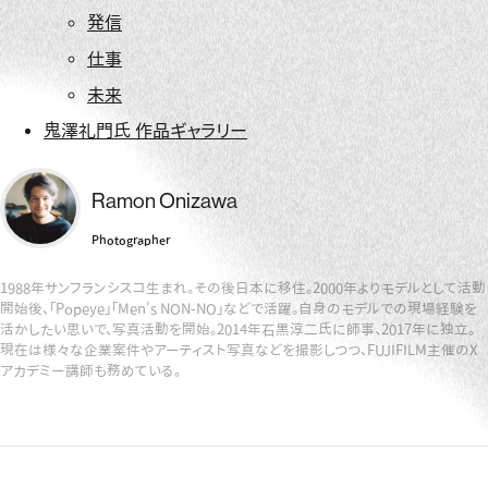
発信
仕事
未来
鬼澤礼門氏 作品ギャラリー
Ramon Onizawa
Photographer
1988年サンフランシスコ生まれ。その後日本に移住。2000年よりモデルとして活動
開始後、「Popeye」「Men’s NON-NO」などで活躍。自身のモデルでの現場経験を
活かしたい思いで、写真活動を開始。2014年石黒淳二氏に師事、2017年に独立。
現在は様々な企業案件やアーティスト写真などを撮影しつつ、FUJIFILM主催のX
アカデミー講師も務めている。