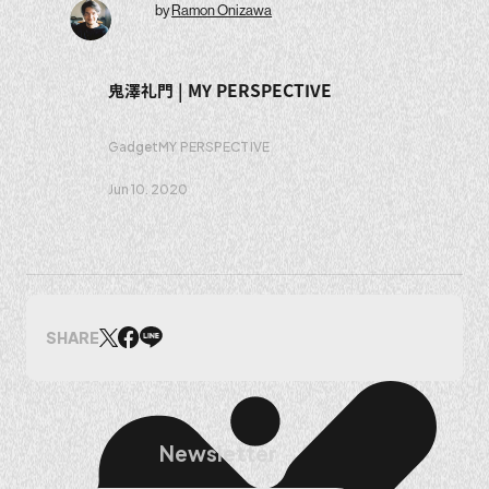
by
Ramon Onizawa
鬼澤礼門 | MY PERSPECTIVE
Gadget
MY PERSPECTIVE
Jun 10. 2020
SHARE
Newsletter