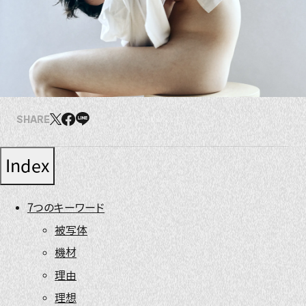
SHARE
Index
7つのキーワード
被写体
機材
理由
理想