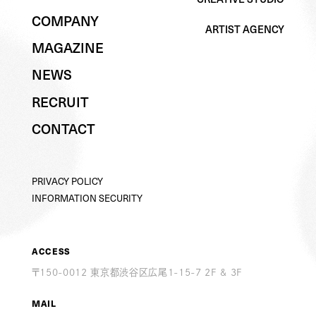
WHAT WE DO
CREATIVE STUDIO
COMPANY
ARTIST AGENCY
COMPANY
ARTIST AGENCY
MAGAZINE
MAGAZINE
NEWS
NEWS
RECRUIT
RECRUIT
CONTACT
CONTACT
PRIVACY POLICY
PRIVACY POLICY
INFORMATION SECURITY
INFORMATION SECURITY
ACCESS
〒150-0012 東京都渋谷区広尾1-15-7 2F & 3F
MAIL