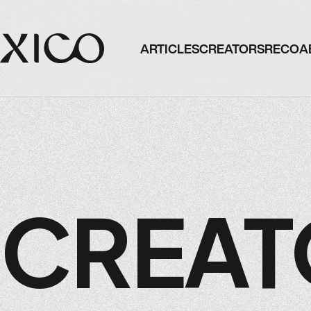
ARTICLES
CREATORS
RECO
A
ARTICLES
CREATORS
RECO
A
CREAT