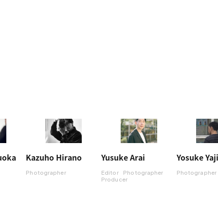
uoka
Kazuho Hirano
Yusuke Arai
Yosuke Yaj
Photographer
Editor
Photographer
Photographer
Producer