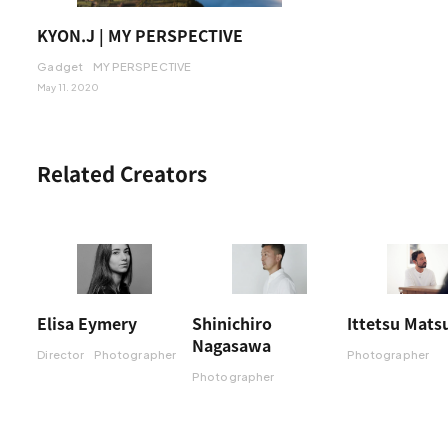
KYON.J | MY PERSPECTIVE
Gadget
MY PERSPECTIVE
May 11. 2020
Related Creators
Elisa Eymery
Shinichiro
Ittetsu Mats
Nagasawa
Director
Photographer
Photographer
Photographer