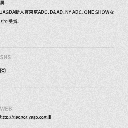
属。
JAGDA新人賞東京ADC、D&AD、NY ADC、ONE SHOWな
どで受賞。
SNS
Instagram
WEB
http://naonoriyago.com