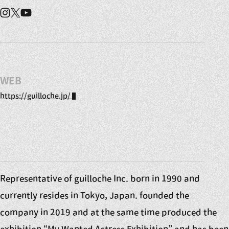
Instagram
X
YouTube
WEB
https://guilloche.jp/
Representative of guilloche Inc. born in 1990 and
currently resides in Tokyo, Japan. founded the
company in 2019 and at the same time produced the
exhibition “My Wanted Actress Exhibition” and has been