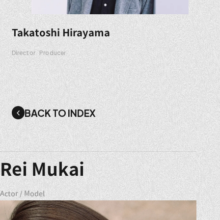
Takatoshi Hirayama
Director
Producer
BACK TO INDEX
Rei Mukai
Actor / Model