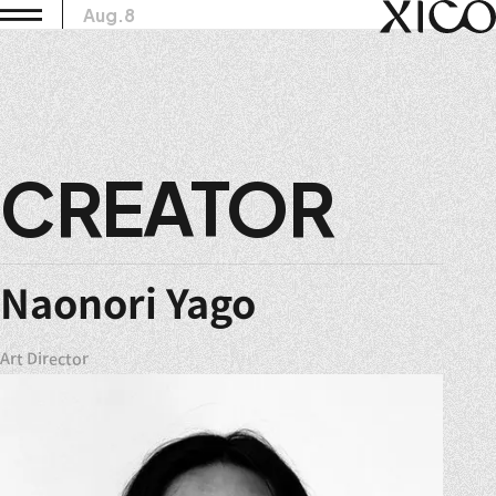
Aug.8
CREATOR
Naonori Yago
Art Director