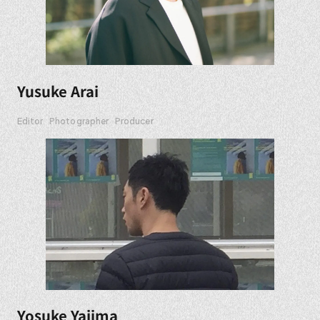
Yusuke Arai
Editor
Photographer
Producer
Yosuke Yajima