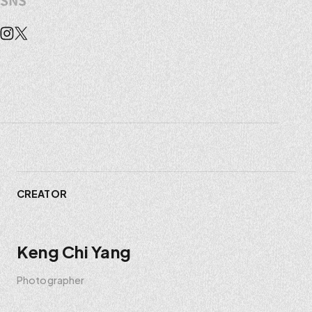
SNS
Instagram
X
CREATOR
Keng Chi Yang
Photographer