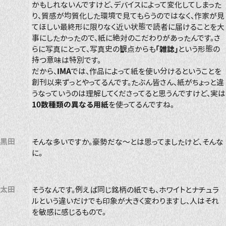
かもしれないんですけど、デバイスによって変化してしまった
り、質感が均質化した環境で見てもらうのではなく、作家が見
てほしい最終形に限りなく近い状態で読者に届けることを大
事にしたかったので、紙に絶対のこだわりがあったんです。さ
らに写真にとって、写真史の観点からも
「雑誌」
という形態の
持つ意味は特別です。
だから、
IMA
では、作品によって紙を使い分けるということを
創刊以来ずっとやってるんです。たぶん皆さん、紙がちょっと違
うなっていうのは理解してくださってると思うんですけど、実は
10数種類の異なる用紙
を使ってるんですね。
黒田
そんな多いですか。豪勢だな〜とは思ってましたけど、そんな
に。
太田
そうなんです。例えば同じ銘柄の紙でも、ホワイトとナチュラ
ルという違いだけでも印象が大きく変わりますし、人はそれ
を敏感に感じるもので。