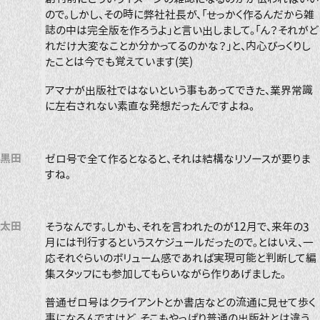
ので。しかし、その時に弊社社長が、「せっかく作るんだから雑
誌の中は完全版を作ろうよ」と言い出しまして。「ん？それがど
れだけ大変なことか分かってるのかな？」と、内心びっくりし
たことは今でも覚えています(笑)
アマナが出版社ではないという事もあってできた、業界常識
に左右されない素直な発想だったんですよね。
黒田
ゼロ号で全て作るとなると、それは結構なリソースが要りま
すね。
太田
そうなんです。しかも、それを言われたのが12月で、来年の3
月には刊行するというスケジュールだったので。とはいえ、一
応それぐらいのボリューム感であれば実現可能と判断して編
集スタッフにも参加してもらいながら作りあげました。
普通ゼロ号はクライアントとか書店などの流通に見せて歩く
事になるんですけど、そこもやっぱり普通の出版社とは違う