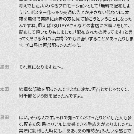
考えでした。いわゆるプロモーションとして「無料で配布しよ
う」と。ポスター作ったり交通広告とか出さない代わりに、本
誌を無償で実際に読者の方に見て頂こうということになった
んですね。例えばTSUTAYAさんなどの書店にお願いをして、
配布して頂いたりもしました。「配布されたの持ってます」と言
ってくださる方には結構今でもお会いすることがあったりしま
す。ゼロ号は何部配ったんだろう。
黒田
それ気になりますね〜。
太田
結構な部数を配ったんですよね。確か。何百とかじゃなくて、
何千部という数を配ったんですよ。
黒田
はい。そうなんです。それで知ってくださったりとかした人も多
く、配布の効果はリアルに実感できる手応えがありましたね。
実際に創刊した時にも、「ああ、あの雑誌か」みたいな感じで