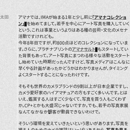
太田
アマナでは、IMAが始まる1年と少し前に
「アマナコレクショ
ン」
を始めてまして。若手を中心にアート写真を購入していく
という、これは事業というよりはある種の芸術・文化のメセナ
活動ですけれども。
今年8年目ですが、約800点ほどのコレクションになっていま
す。さらに、プラチナプリントの
アマナサルト
もスタートしてい
た背景もあって。アート写真にまつわる様々な活動をスタート
し始めていた時期だったんですけど、写真メディアはこんなに
早くやる計画があったかどうかはわかりませんが、タイミング
よくスタートすることになったわけです。
そもそも世界のカメラブランドの9割以上が日本企業ですし、
カメラ愛好家のハイアマチュアの方もすごく多いんです。とは
いえ、鑑賞する人はすごく少なくて、写真を買う人もごくわず
か。CP+とかも大盛況じゃないですか。でも、若手の写真家展
なんてなかなか観客が動員できないわけで。
そういう環境を変えていきたいという思いがあります。写真を
撮る人のためのカメラ雑誌はいっぱいあるから、
写真を見る