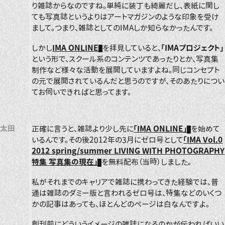
り雑誌からなのですね。単純に装丁も綺麗だし、表紙に関し
ても写真誌というよりはアートマガジンのような印象を受け
まして。つまり、雑誌としてのIMAしか知らなかったんです。
しかし
IMA ONLINE
を拝見していると、
「IMAプロジェクト」
という形で、スクール系のコンテンツであったりとか、写真集
制作など様々な活動を展開していますよね。同じコンセプト
の元で展開されているんだと思うのですが、そのあたりについ
てお伺いできればと思ってます。
太田
正確に言うと、雑誌より少し先に
「IMA ONLINE」
を始めて
いるんです。その後2012年の3月にゼロ号として
「IMA Vol.0
2012 spring/summer LIVING WITH PHOTOGRAPHY
特集 写真集の現在」
を無料配布（当時）しました。
私がそれまでのキャリアで雑誌に携わってきた経験では、普
通は雑誌のダミー版と言われるゼロ号は、特集などのいくつ
かの記事はあっても、ほとんどのページは白なんですよ。
創刊前にどういうイメージの雑誌になるのかが伝わればいい