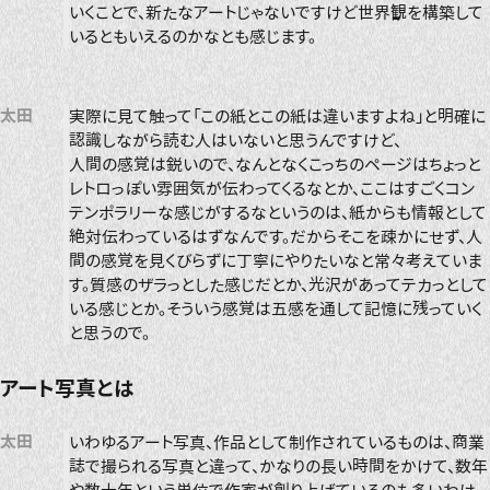
いくことで、新たなアートじゃないですけど世界観を構築して
いるともいえるのかなとも感じます。
太田
実際に見て触って「この紙とこの紙は違いますよね」と明確に
認識しながら読む人はいないと思うんですけど、
人間の感覚は鋭いので、なんとなくこっちのページはちょっと
レトロっぽい雰囲気が伝わってくるなとか、ここはすごくコン
テンポラリーな感じがするなというのは、紙からも情報として
絶対伝わっているはずなんです。だからそこを疎かにせず、人
間の感覚を見くびらずに丁寧にやりたいなと常々考えていま
す。質感のザラっとした感じだとか、光沢があってテカっとして
いる感じとか。そういう感覚は五感を通して記憶に残っていく
と思うので。
アート写真とは
太田
いわゆるアート写真、作品として制作されているものは、商業
誌で撮られる写真と違って、かなりの長い時間をかけて、数年