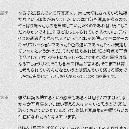
黒田
なるほど。読んでいて写真家を非常に大切にされている雑誌
だなという印象がありました。いまは自分も写真を撮るので、
やっぱり撮ったものを掲載していただくのであれば、紙にもこ
だわりたいですし。先ほどおっしゃられていたみたいに、デバ
イスの透過光で見られるということは、その時点でモニターの
キャリブレーションであったり色の違いであったりとか安定し
ていないというか。ただ、それが紙であれば、紙の時点で写真
作品としてアウトプットになるじゃないですか。読む環境は異
なるでしょうけど、そこも含めて作品と言える。そこまで非常
に考えられているんだなというのは読んでいて感じる部分で
したね。実際にこういうお話があって、非常に納得です。
太田
雑誌は読み捨てるという感覚もあるとは思うんですけど、な
かなか写真集をいっぱい買える人はいないと思うので、家に
取っておいていただけるような、雑誌と写真集の中間ぐらいの
存在になれたらと考えています。
IMAを1号買えばダイジェストみたいな形で、いろんな作家の