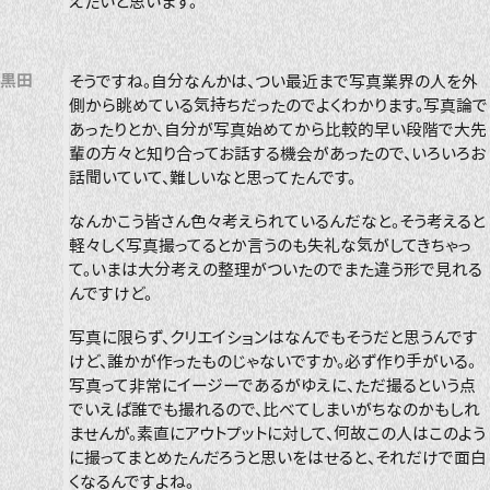
えたいと思います。
黒田
そうですね。自分なんかは、つい最近まで写真業界の人を外
側から眺めている気持ちだったのでよくわかります。写真論で
あったりとか、自分が写真始めてから比較的早い段階で大先
輩の方々と知り合ってお話する機会があったので、いろいろお
話聞いていて、難しいなと思ってたんです。
なんかこう皆さん色々考えられているんだなと。そう考えると
軽々しく写真撮ってるとか言うのも失礼な気がしてきちゃっ
て。いまは大分考えの整理がついたのでまた違う形で見れる
んですけど。
写真に限らず、クリエイションはなんでもそうだと思うんです
けど、誰かが作ったものじゃないですか。必ず作り手がいる。
写真って非常にイージーであるがゆえに、ただ撮るという点
でいえば誰でも撮れるので、比べてしまいがちなのかもしれ
ませんが。素直にアウトプットに対して、何故この人はこのよう
に撮ってまとめたんだろうと思いをはせると、それだけで面白
くなるんですよね。