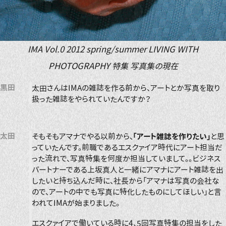
IMA Vol.0 2012 spring/summer LIVING WITH
PHOTOGRAPHY 特集 写真集の現在
黒田
太田さんはIMAの雑誌を作る前から、アートとか写真を取り
扱った雑誌をやられていたんですか？
太田
そもそもアマナでやる以前から、
「アート雑誌を作りたい」
と思
っていたんです。前職であるエスクァイア時代にアート担当だ
った流れで、写真特集を何度か担当していまして。。ビジネス
パートナーである上坂真人と一緒にアマナにアート雑誌を出
したいと持ち込んだ時に、社長から「アマナは写真の会社な
ので、アートの中でも写真に特化したものにしてほしい」と言
われてIMAが始まりました。
エスクァイアで働いている時に4、5回写真特集の担当をした