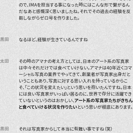
ので、IMAを担当する事になった時にはこんな形で繋がるん
だなあと感慨深く思いましたね。それでその過去の経験を反
芻しながらゼロ号を作りました。
黒田
なるほど、経験が生きているんですね
太田
その時のアマナの考え方としては、日本のアート系の写真家
は中々それだけでは食べていけない。アマナは40年近くコマ
ーシャル写真の業界でやってきて、創業者が写真家出身だと
いうこともあり、写真に対する思い入れを持っているからこ
そ、「この状況を変えたい」という思いを抱いたんですね。日本
には良い写真家がいっぱい居るのに、世界で存分に活躍でき
ていないというのはおかしい、
アート系の写真家たちがきちん
と食べていける状況を作りたい
という思いが根底にあります。
黒田
それは写真家からして本当に有難い事ですね（笑）