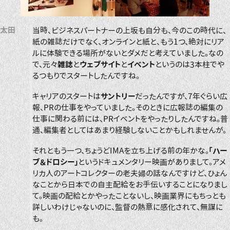
太田
当時、ビジネスパートナーの上坂も自分も、今のこの時代に、
紙の雑誌だけでなく、オンラインと紙と、もう1つ、絶対にリア
ルに体験できる場所がないとダメだと考えていました。なの
で、元々
雑誌
と
ウェブサイト
と
イベント
というのは3本柱でや
るつもりでスタートしたんですね。
キャリアのスタートは
サントリー
だったんですが、7年ぐらい広
報、PRの仕事をやっていました。そのときに広報誌の編集の
仕事に関わる前には、PRイベントをやったりしたんですね。普
通、編集者としてはあまり経験しないことかもしれませんが。
それともう一つ、ちょうどIMAを立ち上げる前の年かな。
「ハー
ブ＆ドロシー」
というドキュメンタリー映画がありまして。アメ
リカ人のアートコレクターの老夫婦の話なんですけど、ひょん
なことから日本での自主配給をお手伝いすることになりまし
て。映画の配給とかやったことないし、映画業界にもちっとも
詳しいわけじゃないのに、監督の熱意に感化されて、無謀に
も。