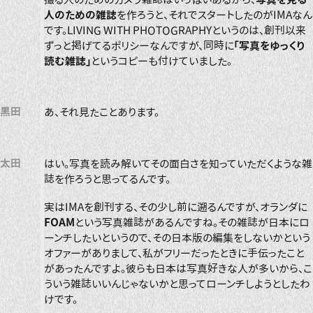
人のための雑誌
を作ろうと、それでスタートしたのがIMAなん
です。LIVING WITH PHOTOGRAPHYというのは、創刊以来
ずっと掲げてるポリシーなんですが、同時に
「写真をゆっくり
読む雑誌」
というコピーも付けていました。
黒田
あ、それ見たことあります。
太田
はい。写真を読み解いてその面白さを知っていただくような雑
誌を作ろうと思ってるんです。
実はIMAを創刊する、その少し前に遡るんですが、オランダに
FOAM
という写真雑誌があるんですね。その雑誌が日本にロ
ーンチしたいというので、その日本版の編集をしないかという
オファーがありまして、私がフリーだったときに手伝ったこと
があったんですよ。彼らも日本は写真好きな人が多いから、こ
ういう雑誌いいんじゃないかと思ってローンチしようとしたわ
けです。