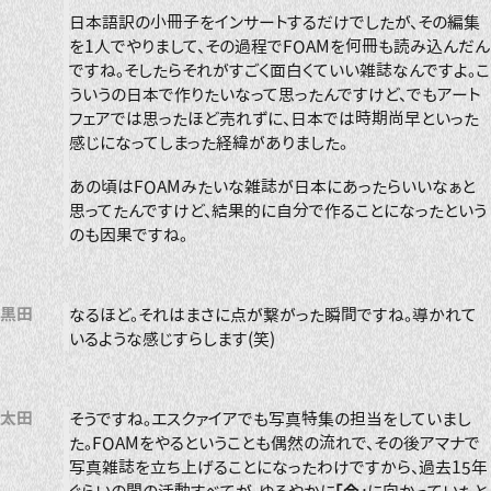
日本語訳の小冊子をインサートするだけでしたが、その編集
を1人でやりまして、その過程でFOAMを何冊も読み込んだん
ですね。そしたらそれがすごく面白くていい雑誌なんですよ。こ
ういうの日本で作りたいなって思ったんですけど、でもアート
フェアでは思ったほど売れずに、日本では時期尚早といった
感じになってしまった経緯がありました。
あの頃はFOAMみたいな雑誌が日本にあったらいいなぁと
思ってたんですけど、結果的に自分で作ることになったという
のも因果ですね。
黒田
なるほど。それはまさに点が繋がった瞬間ですね。導かれて
いるような感じすらします(笑)
太田
そうですね。エスクァイアでも写真特集の担当をしていまし
た。FOAMをやるということも偶然の流れで、その後アマナで
写真雑誌を立ち上げることになったわけですから、過去15年