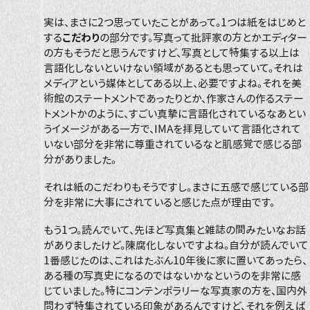
実は、まさに2つ思っていたことがあって。1つは紙をはじめと
する
こだわり
の部分です。写真って批評家の方とかエディター
の方もそうだと思うんですけど、写真として特集する以上は
言語化しないといけない領域があるとも思っていて。それは
メディアという媒体としてある以上、必要ですよね。それを美
術館のステートメントであったりとか、作家さんの作るステー
トメントかのように、すごい真摯に言語化されているなあとい
うイメージがある一方で、IMAを拝見していて言語化されて
いない部分を非常に尊重されているなと肌感覚で感じる部
分がありました。
それは紙のこだわりもそうですし。まさに五感で感じている部
分を非常に大事にされていると感じた点が理由です。
もう1つ。読んでいて、先ほど写真集と雑誌の間みたいなお話
がありましたけど。陳腐化しないですよね。自分が読んでいて
1番感じたのは、これはたぶん10年後に家に置いてあったら、
ある種の写真史になるのではないかなというのを非常に感
じていました。特にコンテンポラリーな写真家の方を、国内外
問わず特集されている印象があるんですけど、それを例えば