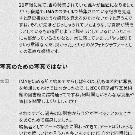
20年後に見て、当時特集されていた誰々が巨匠になりました
という段階で、
IMA
のスタイルで特集されている記事を見返
すと歴史書のような感覚を覚えるのではないか？と思うんで
すね。それが先ほどおっしゃられていたような、写真家が残そ
うとしているものを同じように残そうとしているというところ
にも繋がっているのかなと非常に感じています。「やっぱりそ
ういう意識なんだ、良かった」というのがフォトグラファーとし
ての素直な感想です。
写真のための写真ではない
太田
IMAを始める前と始めてからしばらくは、私も体系的に写真
を勉強したわけではなかったので、しばらく東京都写真美術
館の図書館に結構通ってですね。何時間もいろんな写真集や
資料を閲覧しまくりまして（笑）
それですごく、過去の印刷物から自分が学べることの大きさ
をあらためて痛感しました。
編集者としてアートの紹介に関わってきて、アートは分からな
いとか難しいとか言う方も多いんですけど、自分と同時代に