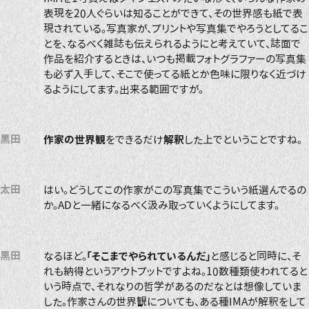
表現を20人ぐらいは知ることができて、その世界感も紙で表
現されている。写真家が、プリントや写真集でやろうとしてるこ
とを、なるべく雑誌も伝えられるようにと考えていて、誌面で
作品を紹介するときは、いつも掲載フォトグラファーの写真集
も必ず入手して、そこで使ってる紙とか色味に限りなく近づけ
るようにしてます。出来る範囲ですが。
黒田
作家の世界観
をできるだけ
解釈
した上でということですね。
太田
はい。どうしてこの作家がこの写真集でこういう紙選んでるの
か。ADと一緒になるべく汲み取っていくようにしてます。
黒田
なるほど。
「そこまでやられているんだ」
と感じると同時に、そ
れも納得というアウトプットですよね。10数種類使われてると
いう時点で、それなりの哲学があるのだなとは想像していま
した。作家さんの世界観についても、ある種IMAが解釈をして