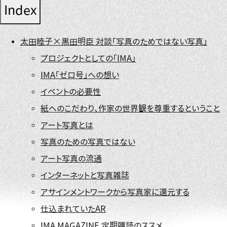
Index
太田睦子×黒田明臣 対談「写真のためではない写真」
プロジェクトとしての「IMA」
IMA「ゼロ号」への想い
イベントの必要性
紙へのこだわり、作家の世界観を尊重するということ
アート写真とは
写真のための写真ではない
アート写真の流通
インターネットと写真雑誌
アサインメントワークから写真家に還元する
仕込まれていたAR
IMA MAGAZINE 定期購読のススメ