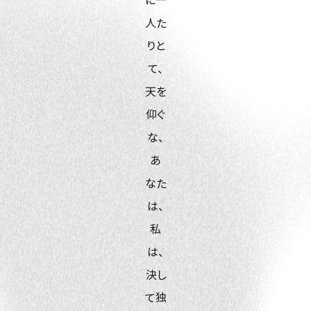
人た
りと
て、
天を
仰ぐ
な、
あ
なた
は、
私
は、
決し
て独