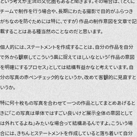
という考えが主流の文化圏もあると聞きます。その場合は、（とくに
チームで制作を行う場合や、長期にわたる撮影で目的がふらつき
がちなのを防ぐためには特に、ですが）作品の制作意図を文章で記
載することはある種当然のことなのだと思います。
個人的には、ステートメントを作成することは、自分の作品を自分
で外から観察してこういう風に捉えてほしいなという「作品の意図
を明確にするプロセス」としては結構有益かなと考えています。自
分の写真の赤ペンチェック的なというか、改めて客観的に見直すと
いうか。
特に何十枚もの写真を合わせて一つの作品としてまとめあげると
きに「この写真は単体ではすごい良いけど展示全体の意図として
は外れてるよね」みたいな場合って結構あるんですよ。こういう場
合には、きちんとステートメントを作成していると落ち着いて自分