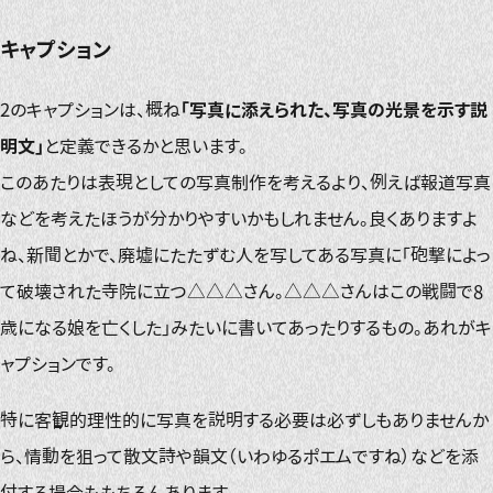
キャプション
2のキャプションは、概ね
「写真に添えられた、写真の光景を示す説
明文」
と定義できるかと思います。
このあたりは表現としての写真制作を考えるより、例えば報道写真
などを考えたほうが分かりやすいかもしれません。良くありますよ
ね、新聞とかで、廃墟にたたずむ人を写してある写真に「砲撃によっ
て破壊された寺院に立つ△△△さん。△△△さんはこの戦闘で8
歳になる娘を亡くした」みたいに書いてあったりするもの。あれがキ
ャプションです。
特に客観的理性的に写真を説明する必要は必ずしもありませんか
ら、情動を狙って散文詩や韻文（いわゆるポエムですね）などを添
付する場合ももちろんあります。