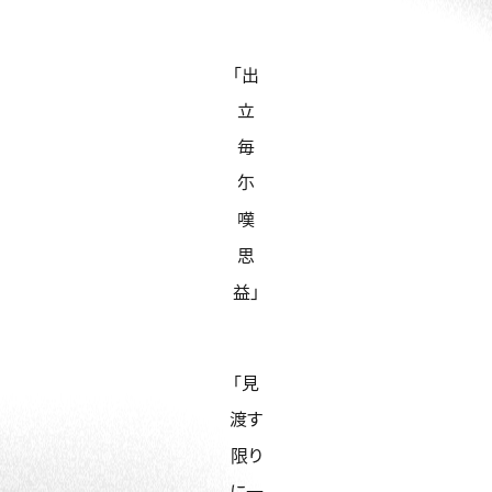
「出
立
毎
尓
嘆
思
益」
「見
渡す
限り
に一