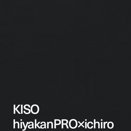
KISO
hiyakanPRO×ichiro