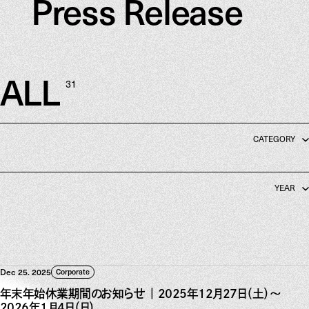
Press Release
ALL
31
ALL
CATEGORY
Corporate
Gallery
YEAR
2026
Magazine
2025
Management
2024
Studio
Dec 25. 2025
Corporate
All
All
年末年始休業期間のお知らせ ｜ 2025年12月27日（土）～
2026年1月4日（日）