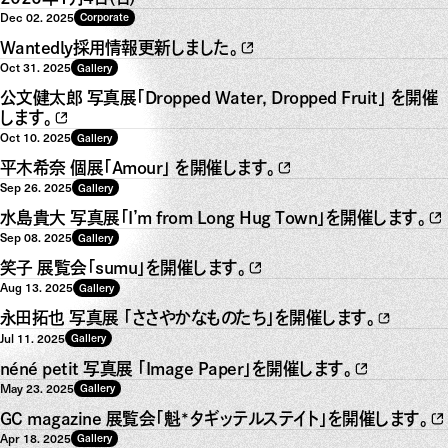
Dec 02. 2025
Corporate
Wantedly採用情報更新しました。
Oct 31. 2025
Gallery
公文健太郎 写真展「Dropped Water, Dropped Fruit」 を開催
します。
Oct 10. 2025
Gallery
平木希奈 個展「Amour」 を開催します。
Sep 26. 2025
Gallery
水島貴大 写真展「I’m from Long Hug Town」を開催します。
Sep 08. 2025
Gallery
笑子 展覧会「sumu」を開催します。
Aug 13. 2025
Gallery
永田拓也 写真展 「ささやかなものたち」を開催します。
Jul 11. 2025
Gallery
néné petit 写真展 「Image Paper」を開催します。
May 23. 2025
Gallery
GC magazine 展覧会「魁*タギッテルステイト」を開催します。
Apr 18. 2025
Gallery