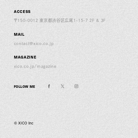
ACCESS
〒150-0012 東京都渋谷区広尾1-15-7 2F & 3F
MAIL
contact@xico.co.jp
MAGAZINE
xico.co.jp/magazine
FOLLOW ME
© XICO Inc