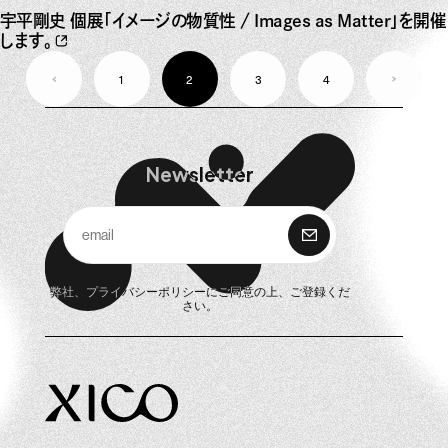
宇平剛史 個展「イメージの物質性 / Images as Matter」を開催
します。
1
2
3
4
Newsletter
購 読
弊社、
プライバシーポリシー
にご同意の上、ご登録くだ
さい。